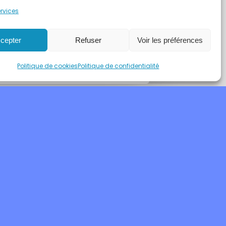
ce formulaire. Aucune
ervices
sera faite des
cepter
Refuser
Voir les préférences
Politique de cookies
Politique de confidentialité
on d’accessibilité
Contact