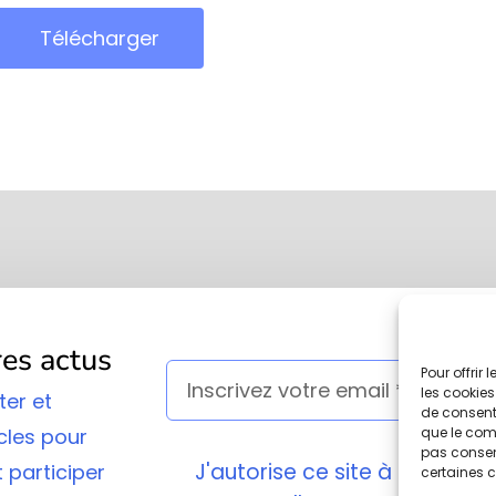
Télécharger
res actus
Pour offrir
les cookies
ter et
de consenti
cles pour
que le comp
pas consent
J'autorise ce site à conser
 participer
certaines c