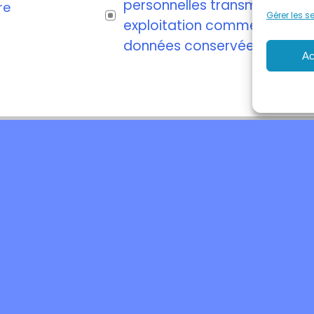
personnelles transmises via 
re
Gérer les s
exploitation commerciale ne 
données conservées.
Ac
ue de confidentialité
Politique de cookies (UE)
Déclarati