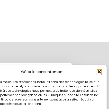
Gérer le consentement
 les meilleures expériences, nous utilisons des technologies telles que
S'inscrire
 pour stocker et/ou accéder aux informations des appareils. Le fait
r à ces technologies nous permettra de traiter des données telles
ortement de navigation ou les ID uniques sur ce site. Le fait de ne
ir ou de retirer son consentement peut avoir un effet négatif sur
ver mes données
aractéristiques et fonctions.