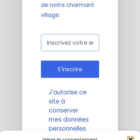
de notre charmant
village.
S'inscrire
J'autorise ce
site à
conserver
mes données
personnelles
transmises
Gérer le consentement