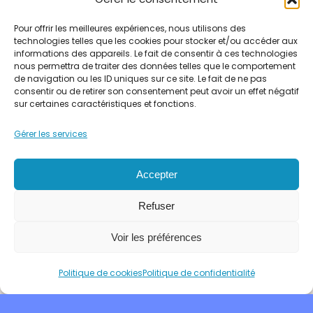
via ce
Pour offrir les meilleures expériences, nous utilisons des
formulaire.
technologies telles que les cookies pour stocker et/ou accéder aux
Aucune
informations des appareils. Le fait de consentir à ces technologies
nous permettra de traiter des données telles que le comportement
exploitation
de navigation ou les ID uniques sur ce site. Le fait de ne pas
consentir ou de retirer son consentement peut avoir un effet négatif
commerciale
sur certaines caractéristiques et fonctions.
ne sera faite
des données
Gérer les services
conservées.
Accepter
Refuser
Voir les préférences
Politique de cookies
Politique de confidentialité