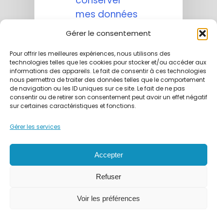
conserver
mes données
personnelles
Gérer le consentement
transmises
Pour offrir les meilleures expériences, nous utilisons des
via ce
technologies telles que les cookies pour stocker et/ou accéder aux
formulaire.
informations des appareils. Le fait de consentir à ces technologies
nous permettra de traiter des données telles que le comportement
Aucune
de navigation ou les ID uniques sur ce site. Le fait de ne pas
exploitation
consentir ou de retirer son consentement peut avoir un effet négatif
sur certaines caractéristiques et fonctions.
commerciale
ne sera faite
Gérer les services
des données
conservées.
Accepter
Refuser
Voir les préférences