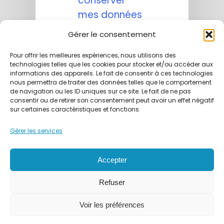
conserver
mes données
personnelles
Gérer le consentement
transmises
Pour offrir les meilleures expériences, nous utilisons des
via ce
technologies telles que les cookies pour stocker et/ou accéder aux
formulaire.
informations des appareils. Le fait de consentir à ces technologies
nous permettra de traiter des données telles que le comportement
Aucune
de navigation ou les ID uniques sur ce site. Le fait de ne pas
exploitation
consentir ou de retirer son consentement peut avoir un effet négatif
sur certaines caractéristiques et fonctions.
commerciale
ne sera faite
Gérer les services
des données
conservées.
Accepter
Refuser
Voir les préférences