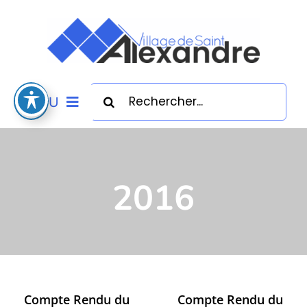
Passer
au
contenu
Rechercher:
MENU
Accueil
2016
L’actu
Mairie
Vie locale
Compte Rendu du
Compte Rendu du